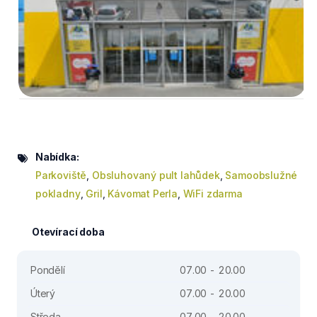
Nabídka:
Parkoviště
,
Obsluhovaný pult lahůdek
,
Samoobslužné
pokladny
,
Gril
,
Kávomat Perla
,
WiFi zdarma
Otevírací doba
Pondělí
07.00 - 20.00
Úterý
07.00 - 20.00
Středa
07.00 - 20.00