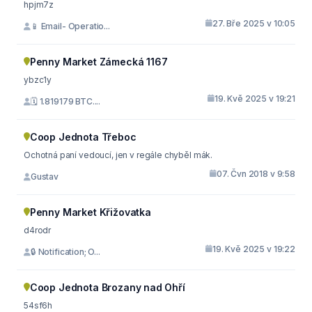
hpjm7z
27. Bře 2025 v 10:05
📱 Email- Operatio...
Penny Market Zámecká 1167
ybzc1y
19. Kvě 2025 v 19:21
🗓 1.819179 BTC....
Coop Jednota Třeboc
Ochotná paní vedoucí, jen v regále chyběl mák.
07. Čvn 2018 v 9:58
Gustav
Penny Market Křižovatka
d4rodr
19. Kvě 2025 v 19:22
🔒 Notification; O...
Coop Jednota Brozany nad Ohří
54sf6h