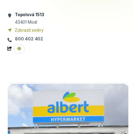
Topolová 1513
43401
Most
Zobrazit směry
800 402 402