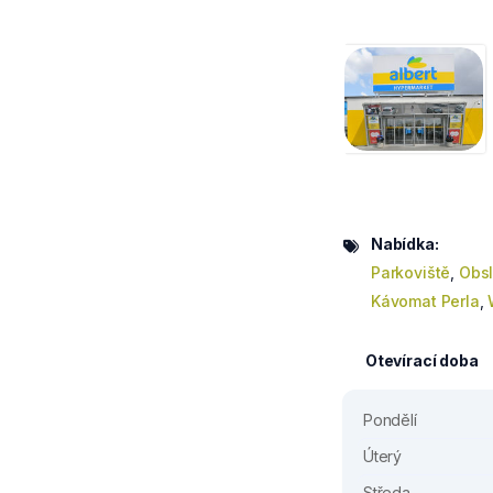
Nabídka:
Parkoviště
,
Obsl
Kávomat Perla
,
Otevírací doba
Pondělí
Úterý
Středa