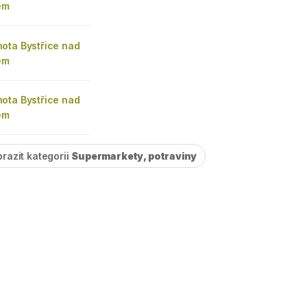
em
ota Bystřice nad
em
ota Bystřice nad
em
razit kategorii
Supermarkety, potraviny