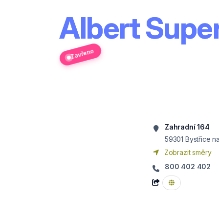
Albert Supe
Zavřeno
Zahradní 164
59301
Bystřice n
Zobrazit směry
800 402 402