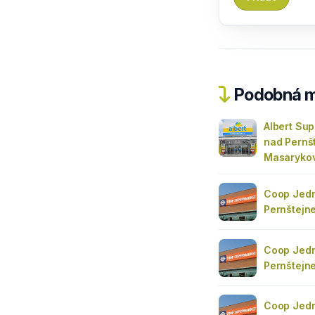
Podobná m
Albert Sup
nad Pernš
Masaryko
Coop Jedn
Pernštejn
Coop Jedn
Pernštejn
Coop Jedn