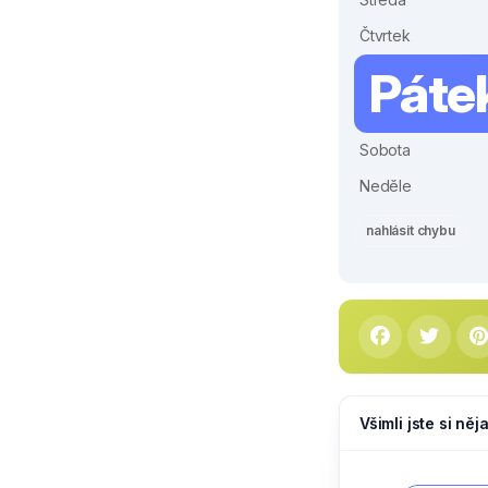
Čtvrtek
Páte
Sobota
Neděle
nahlásit chybu
Všimli jste si ně