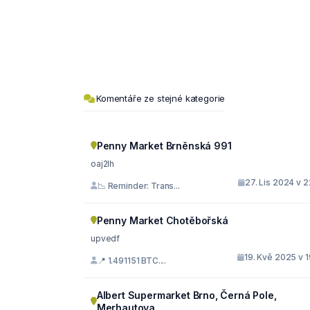
Komentáře ze stejné kategorie
Penny Market Brněnská 991
oaj2lh
27. Lis 2024 v 
📉 Reminder: Trans...
Penny Market Chotěbořská
upvedf
19. Kvě 2025 v 
📍 1.491151 BTC....
Albert Supermarket Brno, Černá Pole,
Merhautova