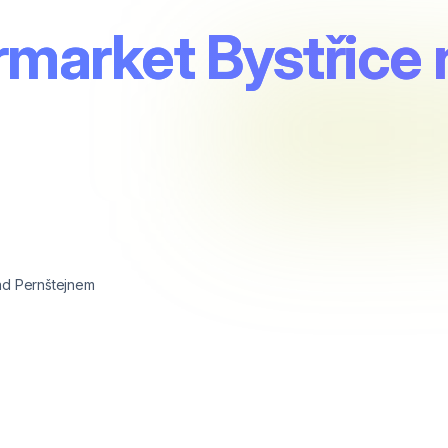
rmarket Bystřice 
ad Pernštejnem