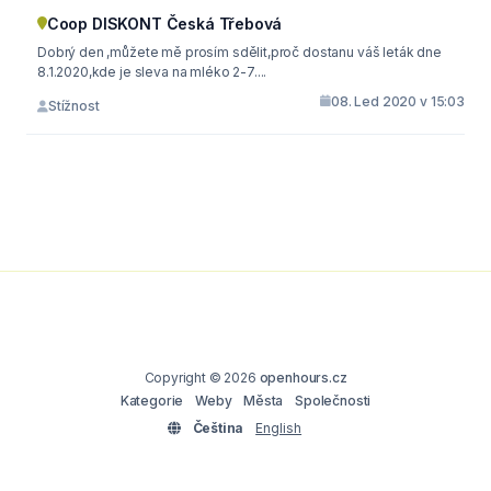
Coop DISKONT Česká Třebová
Dobrý den ,můžete mě prosím sdělit,proč dostanu váš leták dne
8.1.2020,kde je sleva na mléko 2-7....
08. Led 2020 v 15:03
Stížnost
Copyright © 2026
openhours.cz
Kategorie
Weby
Města
Společnosti
Čeština
English