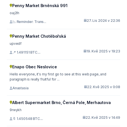
Penny Market Brněnská 991
oaj2lh
27. Lis 2024 v 22:36
📉 Reminder: Trans...
Penny Market Chotěbořská
upvedf
19. Kvě 2025 v 19:23
📍 1.491151 BTC....
Enapo Obec Neslovice
Hello everyone, it's my first go to see at this web page, and
paragraph is really fruitful for ...
22. Kvě 2025 v 0:08
Anastasia
Albert Supermarket Brno, Černá Pole, Merhautova
9rwykh
22. Kvě 2025 v 14:49
🔖 1.450548 BTC....