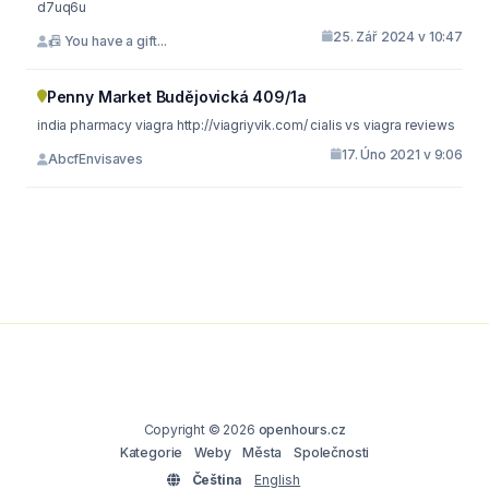
d7uq6u
25. Zář 2024 v 10:47
📠 You have a gift...
Penny Market Budějovická 409/1a
india pharmacy viagra http://viagriyvik.com/ cialis vs viagra reviews
17. Úno 2021 v 9:06
AbcfEnvisaves
Copyright © 2026
openhours.cz
Kategorie
Weby
Města
Společnosti
Čeština
English