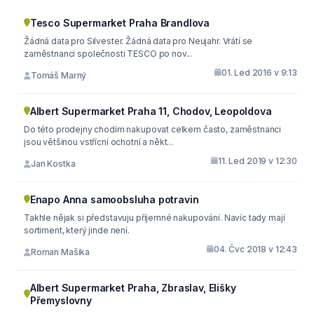
Tesco Supermarket Praha Brandlova
Žádná data pro Silvester. Žádná data pro Neujahr. Vrátí se
zaměstnanci společnosti TESCO po nov...
01. Led 2016 v 9:13
Tomáš Marný
Albert Supermarket Praha 11, Chodov, Leopoldova
Do této prodejny chodím nakupovat celkem často, zaměstnanci
jsou většinou vstřícní ochotní a někt...
11. Led 2019 v 12:30
Jan Kostka
Enapo Anna samoobsluha potravin
Takhle nějak si představuju příjemné nakupování. Navíc tady mají
sortiment, který jinde není.
04. Čvc 2018 v 12:43
Roman Mašika
Albert Supermarket Praha, Zbraslav, Elišky
Přemyslovny