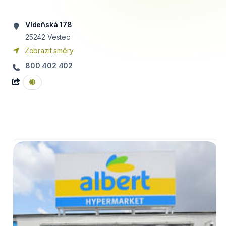
Vídeňská 178
25242
Vestec
Zobrazit směry
800 402 402