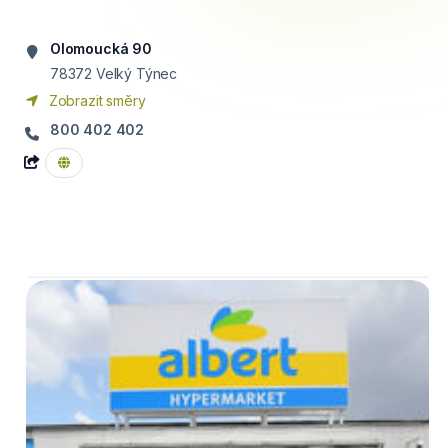
Olomoucká 90
78372
Velký Týnec
Zobrazit směry
800 402 402