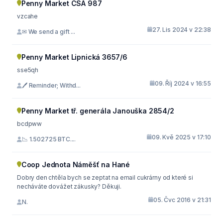
Penny Market ČSA 987
vzcahe
27. Lis 2024 v 22:38
✉ We send a gift ...
Penny Market Lipnická 3657/6
sse5qh
09. Říj 2024 v 16:55
🖊 Reminder; Withd...
Penny Market tř. generála Janouška 2854/2
bcdpww
09. Kvě 2025 v 17:10
📉 1.502725 BTC....
Coop Jednota Náměšť na Hané
Dobry den chtěla bych se zeptat na email cukrárny od které si
necháváte dovážet zákusky? Děkuji.
05. Čvc 2016 v 21:31
N.