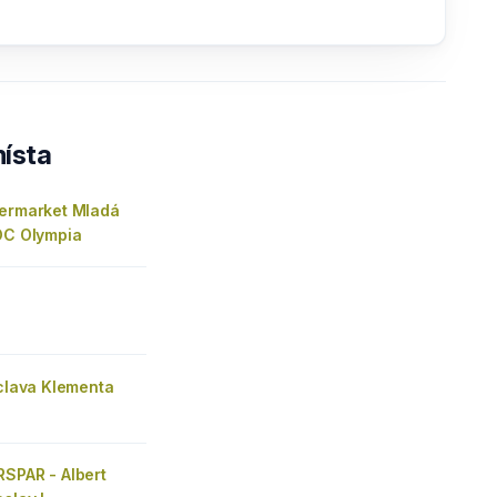
ísta
permarket Mladá
 OC Olympia
aclava Klementa
RSPAR - Albert