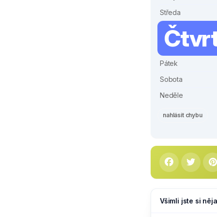
Středa
Čtvr
Pátek
Sobota
Neděle
nahlásit chybu
Všimli jste si ně