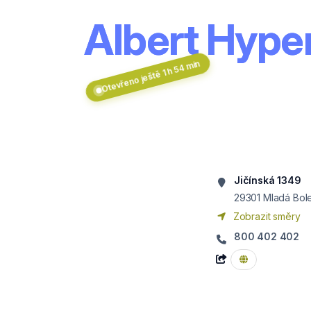
Albert Hyper
Otevřeno ještě 1 h 54 min
Jičínská 1349
29301
Mladá Bol
Zobrazit směry
800 402 402