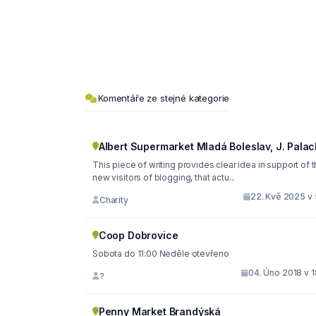
Komentáře ze stejné kategorie
Albert Supermarket Mladá Boleslav, J. Pala
This piece of writing provides clear idea in support of 
new visitors of blogging, that actu...
22. Kvě 2025 v 
Charity
Coop Dobrovice
Sobota do 11:00 Neděle otevřeno
04. Úno 2018 v 1
?
Penny Market Brandýská