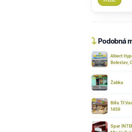
Podobná m
Albert Hy
Boleslav,
Žabka
Billa Tř.V
1459
Spar INTE