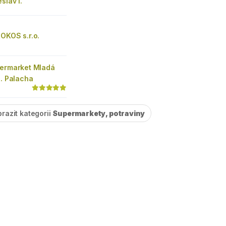
slav I.
OKOS s.r.o.
permarket Mladá
J. Palacha
razit kategorii
Supermarkety, potraviny