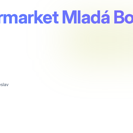
market Mladá Bol
eslav