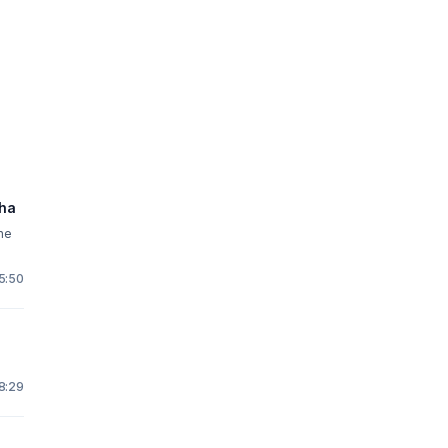
cha
the
5:50
8:29