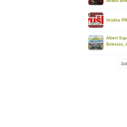
Mladá Bole
Hruška IPR
Albert Su
Boleslav, 
Zob