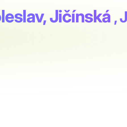
eslav, Jičínská
, 