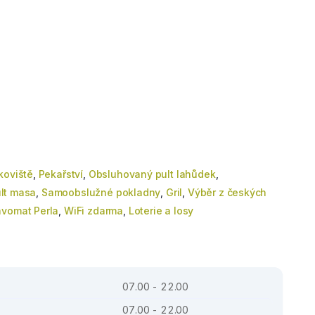
koviště
,
Pekařství
,
Obsluhovaný pult lahůdek
,
lt masa
,
Samoobslužné pokladny
,
Gril
,
Výběr z českých
vomat Perla
,
WiFi zdarma
,
Loterie a losy
07.00 - 22.00
07.00 - 22.00