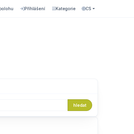
 polohu
Příhlášení
Kategorie
CS
hledat