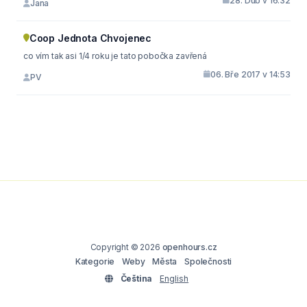
28. Dub v 16:32
Jana
Coop Jednota Chvojenec
co vím tak asi 1/4 roku je tato pobočka zavřená
06. Bře 2017 v 14:53
PV
Copyright © 2026
openhours.cz
Kategorie
Weby
Města
Společnosti
Čeština
English