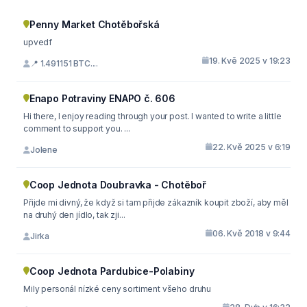
Penny Market Chotěbořská
upvedf
19. Kvě 2025 v 19:23
📍 1.491151 BTC....
Enapo Potraviny ENAPO č. 606
Hi there, I enjoy reading through your post. I wanted to write a little
comment to support you. ...
22. Kvě 2025 v 6:19
Jolene
Coop Jednota Doubravka - Chotěboř
Přijde mi divný, že když si tam přijde zákazník koupit zboží, aby měl
na druhý den jídlo, tak zji...
06. Kvě 2018 v 9:44
Jirka
Coop Jednota Pardubice-Polabiny
Mily personál nízké ceny sortiment všeho druhu