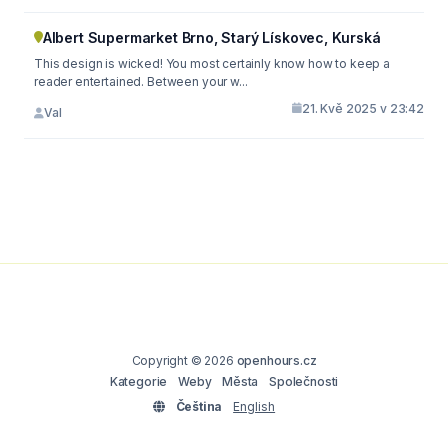
Albert Supermarket Brno, Starý Lískovec, Kurská
This design is wicked! You most certainly know how to keep a
reader entertained. Between your w...
21. Kvě 2025 v 23:42
Val
Copyright © 2026
openhours.cz
Kategorie
Weby
Města
Společnosti
Čeština
English