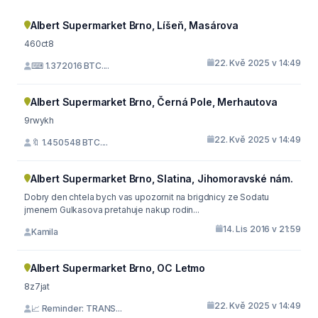
Albert Supermarket Brno, Líšeň, Masárova
460ct8
22. Kvě 2025 v 14:49
⌨ 1.372016 BTC....
Albert Supermarket Brno, Černá Pole, Merhautova
9rwykh
22. Kvě 2025 v 14:49
🔖 1.450548 BTC....
Albert Supermarket Brno, Slatina, Jihomoravské nám.
Dobry den chtela bych vas upozornit na brigdnicy ze Sodatu
jmenem Gulkasova pretahuje nakup rodin...
14. Lis 2016 v 21:59
Kamila
Albert Supermarket Brno, OC Letmo
8z7jat
22. Kvě 2025 v 14:49
📈 Reminder: TRANS...