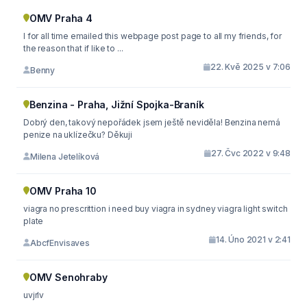
OMV Praha 4
I for all time emailed this webpage post page to all my friends, for
the reason that if like to ...
22. Kvě 2025 v 7:06
Benny
Benzina - Praha, Jižní Spojka-Braník
Dobrý den, takový nepořádek jsem ještě neviděla! Benzina nemá
penize na uklízečku? Děkuji
27. Čvc 2022 v 9:48
Milena Jetelíková
OMV Praha 10
viagra no prescrittion i need buy viagra in sydney viagra light switch
plate
14. Úno 2021 v 2:41
AbcfEnvisaves
OMV Senohraby
uvjrlv