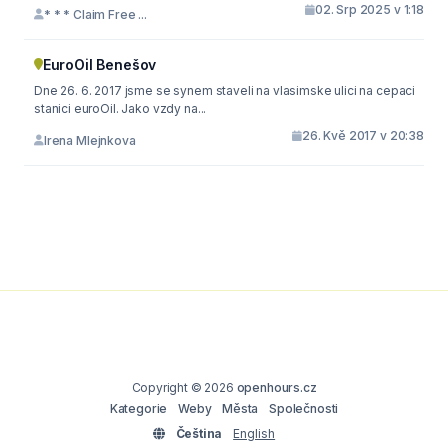
02. Srp 2025 v 1:18
* * * Claim Free ...
EuroOil Benešov
Dne 26. 6. 2017 jsme se synem staveli na vlasimske ulici na cepaci
stanici euroOil. Jako vzdy na...
26. Kvě 2017 v 20:38
Irena Mlejnkova
Copyright © 2026
openhours.cz
Kategorie
Weby
Města
Společnosti
Čeština
English