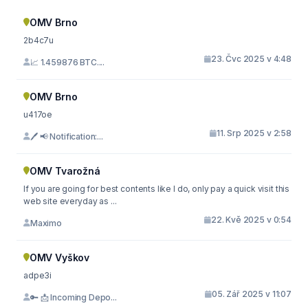
OMV Brno
2b4c7u
23. Čvc 2025 v 4:48
📈 1.459876 BTC....
OMV Brno
u417oe
11. Srp 2025 v 2:58
🖊 📢 Notification:...
OMV Tvarožná
If you are going for best contents like I do, only pay a quick visit this
web site everyday as ...
22. Kvě 2025 v 0:54
Maximo
OMV Vyškov
adpe3i
05. Zář 2025 v 11:07
🔑 📩 Incoming Depo...