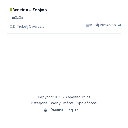
Benzina - Znojmo
ma6x6s
09. Říj 2024 v 16:54
📒 Ticket; Operati...
Copyright © 2026
openhours.cz
Kategorie
Weby
Města
Společnosti
Čeština
English