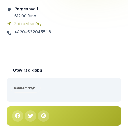
Porgesova 1
612 00
Brno
Zobrazit směry
+420-532045516
Otevírací doba
nahlásit chybu