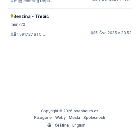
🔑 📩 Incoming Depo...
Benzina - Třebíč
mun772
15. Čvc 2025 v 23:52
🖥 1.591727 BTC....
Copyright © 2026
openhours.cz
Kategorie
Weby
Města
Společnosti
Čeština
English