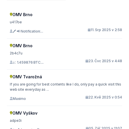
OMV Brno
u417oe
11. Srp 2025 v 2:58
🖊 📢 Notification:...
OMV Brno
2b4c7u
23. Čvc 2025 v 4:48
📈 1.459876 BTC....
OMV Tvarožná
If you are going for best contents like I do, only pay a quick visit this
web site everyday as ...
22. Kvě 2025 v 0:54
Maximo
OMV Vyškov
adpe3i
05. Zář 2025 v 11:07