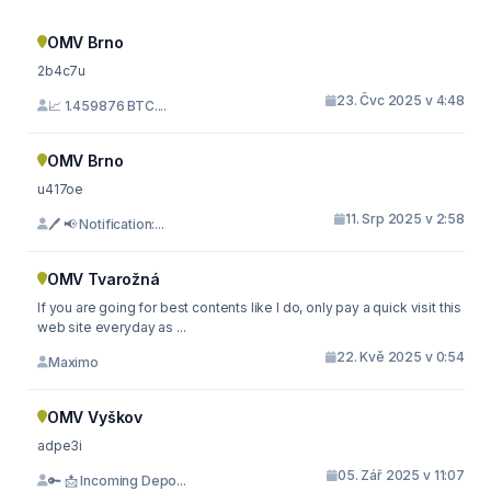
OMV Brno
2b4c7u
23. Čvc 2025 v 4:48
📈 1.459876 BTC....
OMV Brno
u417oe
11. Srp 2025 v 2:58
🖊 📢 Notification:...
OMV Tvarožná
If you are going for best contents like I do, only pay a quick visit this
web site everyday as ...
22. Kvě 2025 v 0:54
Maximo
OMV Vyškov
adpe3i
05. Zář 2025 v 11:07
🔑 📩 Incoming Depo...