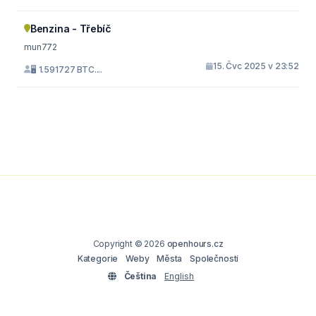
Benzina - Třebíč
mun772
15. Čvc 2025 v 23:52
🖥 1.591727 BTC....
Copyright © 2026
openhours.cz
Kategorie
Weby
Města
Společnosti
Čeština
English