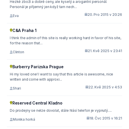
Hezké zboží a dobré ceny, ale kyselý a arogantní personál.
Personál je příjemný jen když tam nech...
20. Pro 2015 v 20:26
Eva
C&A Praha 1
I think the admin of this site is really working hard in favor of his site,
for the reason that...
21. Kvě 2025 v 23:41
Clinton
Burberry Parizska Prague
Hi my loved one! I want to say that this article is awesome, nice
written and come with approxi...
22. Kvě 2025 v 4:53
Shari
Reserved Central Kladno
Do prodejny se nelze dovolat, stále hlásí telefon je vypnutý.....
18. Čvc 2015 v 16:21
Monika horká