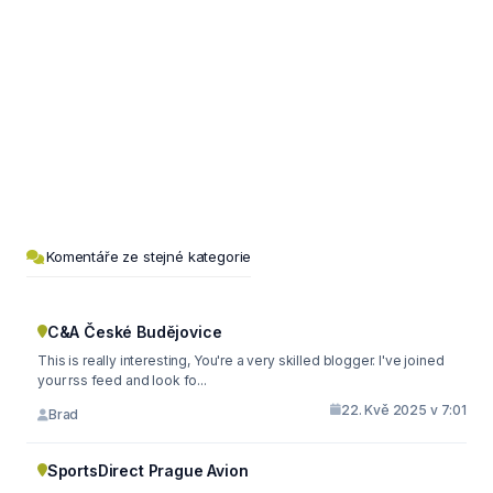
Komentáře ze stejné kategorie
C&A České Budějovice
This is really interesting, You're a very skilled blogger. I've joined
your rss feed and look fo...
22. Kvě 2025 v 7:01
Brad
SportsDirect Prague Avion