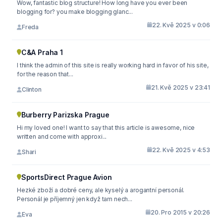
Wow, fantastic blog structure! How long have you ever been
blogging for? you make blogging glanc...
22. Kvě 2025 v 0:06
Freda
C&A Praha 1
I think the admin of this site is really working hard in favor of his site,
for the reason that...
21. Kvě 2025 v 23:41
Clinton
Burberry Parizska Prague
Hi my loved one! I want to say that this article is awesome, nice
written and come with approxi...
22. Kvě 2025 v 4:53
Shari
SportsDirect Prague Avion
Hezké zboží a dobré ceny, ale kyselý a arogantní personál.
Personál je příjemný jen když tam nech...
20. Pro 2015 v 20:26
Eva