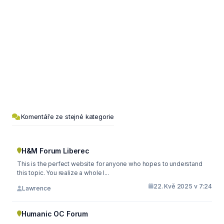
Komentáře ze stejné kategorie
H&M Forum Liberec
This is the perfect website for anyone who hopes to understand
this topic. You realize a whole l...
22. Kvě 2025 v 7:24
Lawrence
Humanic OC Forum