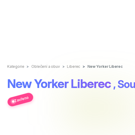
Kategorie
Oblečení a obuv
Liberec
New Yorker Liberec
New Yorker Liberec
, So
Zavřeno