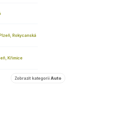
ň
 Plzeň, Rokycanská
zeň, Křimice
Zobrazit kategorii
Auto