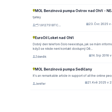
MOL Benzínová pumpa Ostrov nad Ohří - N
tjetey
23. Čvc 2025 v 
🗂 1.912751 BTC....
EuroOil Loket nad Ohří
Dobrý den telefoni číslo neexistuje, jak se mám inform
když se nikde není kontakt dostupný Dě...
14. Srp 2016 v
Zdeněk
MOL Benzínová pumpa Sedlčany
It's an remarkable article in support of all the online pe
21. Kvě 2025 v 2
Jenifer