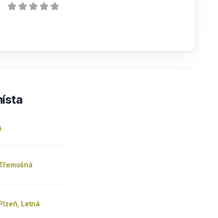
ísta
ň
 Třemošná
Plzeň, Letná