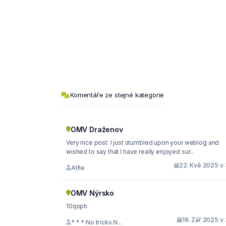
Komentáře ze stejné kategorie
OMV Draženov
Very nice post. I just stumbled upon your weblog and
wished to say that I have really enjoyed sur...
22. Kvě 2025 v 
Alfie
OMV Nýrsko
10qsph
19. Zář 2025 v
* * * No tricks N...