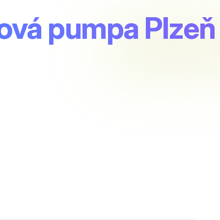
vá pumpa Plzeň 