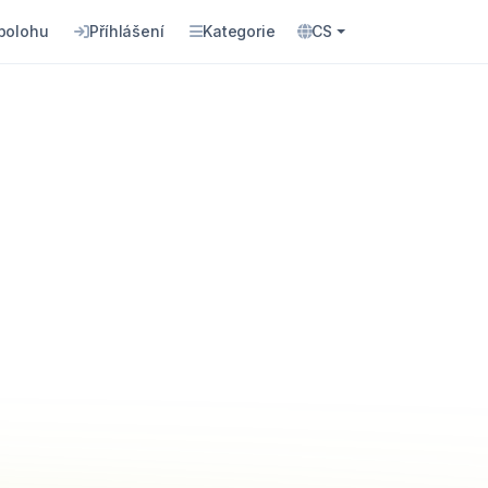
 polohu
Příhlášení
Kategorie
CS