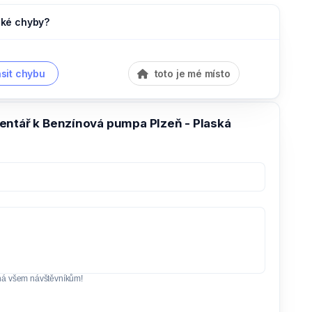
jaké chyby?
sit chybu
toto je mé místo
entář k Benzínová pumpa Plzeň - Plaská
ná všem návštěvníkům!