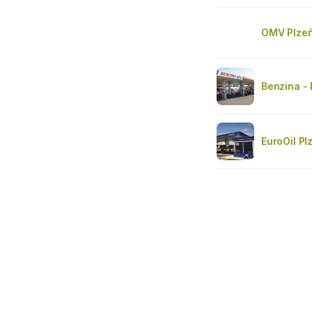
OMV Plze
Benzina -
EuroOil Pl