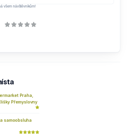
ná všem návštěvníkům!
ísta
permarket Praha,
Elišky Přemyslovny
na samoobsluha