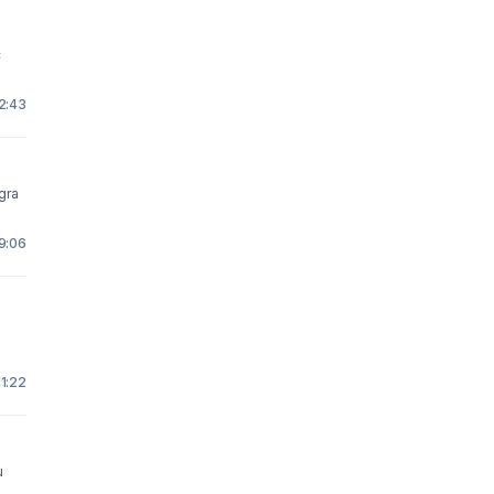
c
12:43
 9:06
11:22
u