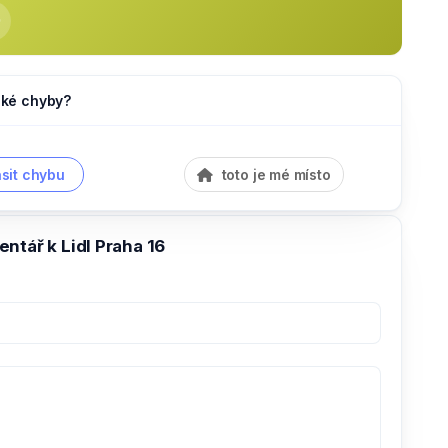
jaké chyby?
sit chybu
toto je mé místo
ntář k Lidl Praha 16