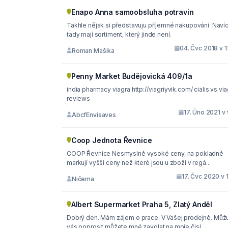
Enapo Anna samoobsluha potravin
Takhle nějak si představuju příjemné nakupování. Naví
tady mají sortiment, který jinde není.
04. Čvc 2018 v 
Roman Mašika
Penny Market Budějovická 409/1a
india pharmacy viagra http://viagriyvik.com/ cialis vs viagra
reviews
17. Úno 2021 v
AbcfEnvisaves
Coop Jednota Řevnice
COOP Řevnice Nesmyslně vysoké ceny, na pokladně
markují vyšší ceny než které jsou u zboží v regá...
17. Čvc 2020 v 
Ničema
Albert Supermarket Praha 5, Zlatý Anděl
Dobrý den. Mám zájem o prace. V Vašej prodejně. Můž
vás poprosit můžete mné zavolat na moje čisl...