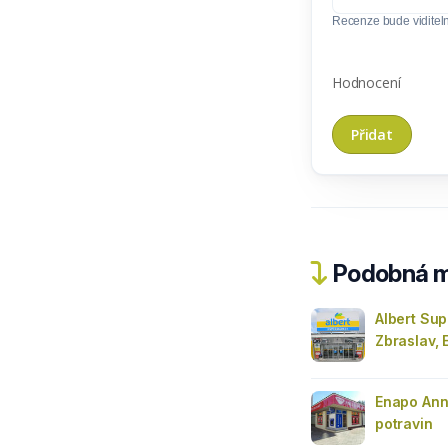
Recenze bude viditel
Hodnocení
Podobná m
Albert Su
Zbraslav, 
Enapo An
potravin