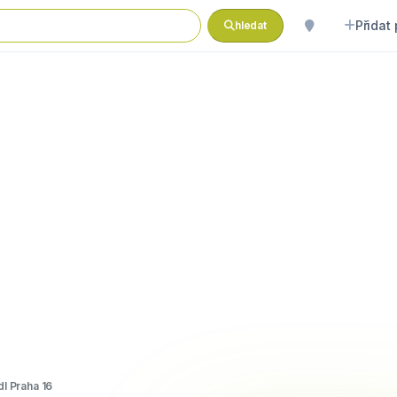
Přidat
hledat
dl Praha 16