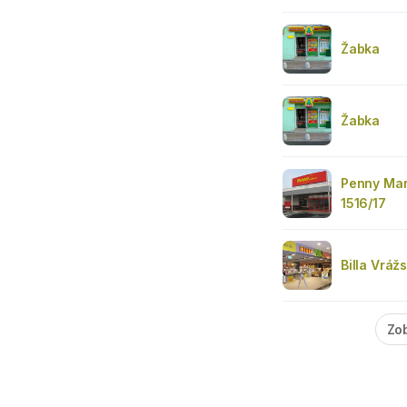
Žabka
Žabka
Penny Mar
1516/17
Billa Vráž
Zob