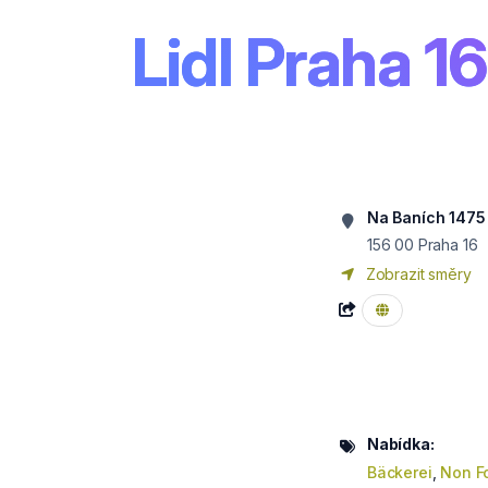
Lidl Praha 16
Na Baních 1475
156 00
Praha 16
Zobrazit směry
Nabídka:
Bäckerei
,
Non F