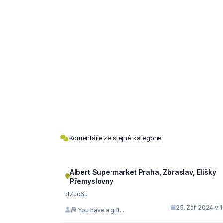
Komentáře ze stejné kategorie
Albert Supermarket Praha, Zbraslav, Elišky
Přemyslovny
d7uq6u
25. Zář 2024 v 
📠 You have a gift...