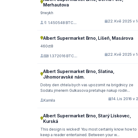
Merhautova
9rwykh
22. Kvě 2025 v 1
🔖 1.450548 BTC....
Albert Supermarket Brno, Líšeň, Masárova
460ct8
22. Kvě 2025 v 1
⌨ 1.372016 BTC....
Albert Supermarket Brno, Slatina,
Jihomoravské nám.
Dobry den chtela bych vas upozornit na brigdnicy ze
Sodatu jmenem Gulkasova pretahuje nakup rodin...
14. Lis 2016 v 
Kamila
Albert Supermarket Brno, Starý Lískovec,
Kurská
This design is wicked! You most certainly know how to
keep a reader entertained. Between your w...