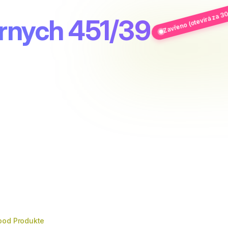
Zavřeno (otevírá za 30
ornych 451/39
ood Produkte