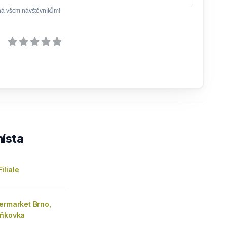
ná všem návštěvníkům!
ísta
iliale
ermarket Brno,
aňkovka