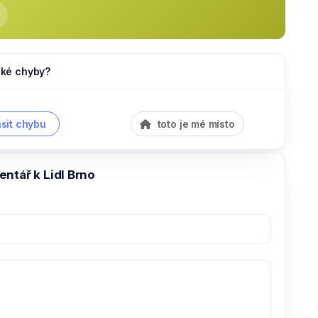
jaké chyby?
sit chybu
toto je mé místo
ntář k Lidl Brno