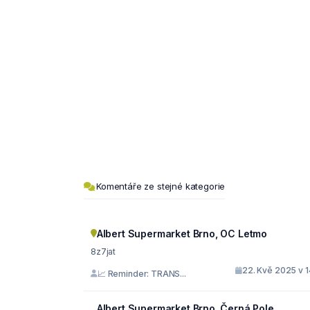
Komentáře ze stejné kategorie
Albert Supermarket Brno, OC Letmo
8z7jat
22. Kvě 2025 v 1
📈 Reminder: TRANS...
Albert Supermarket Brno, Černá Pole,