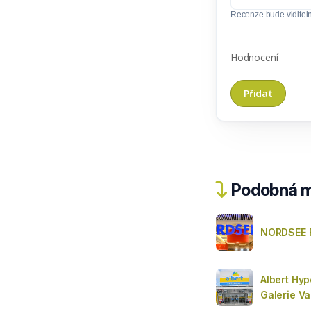
Recenze bude viditel
Hodnocení
Podobná m
NORDSEE F
Albert Hyp
Galerie V