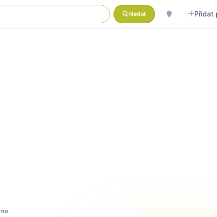
Přidat
hledat
rno