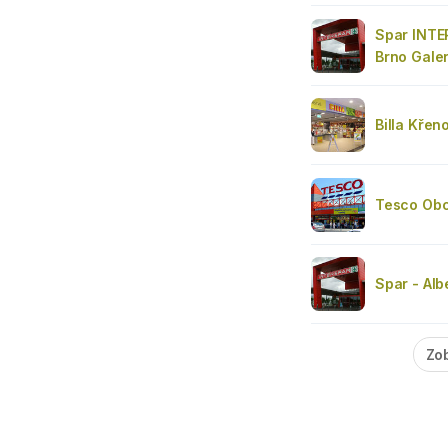
Spar INTE
Brno Gale
Billa Kře
Tesco Obc
Spar - Alb
Zob