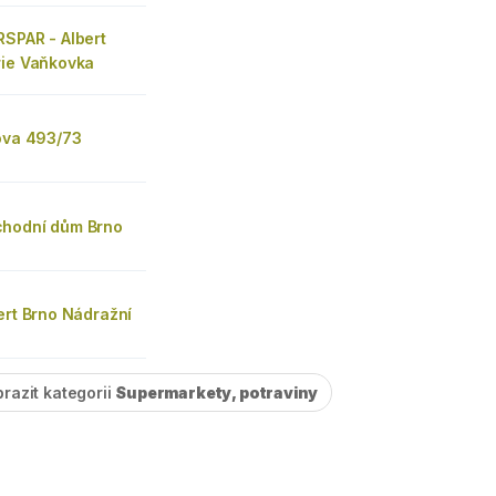
RSPAR - Albert
rie Vaňkovka
nova 493/73
hodní dům Brno
ert Brno Nádražní
razit kategorii
Supermarkety, potraviny