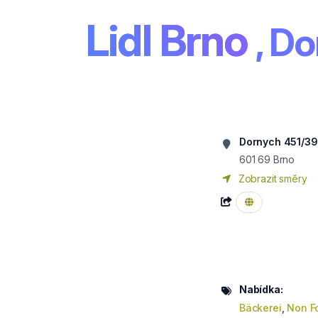
Lidl Brno
, D
Dornych 451/39
601 69
Brno
Zobrazit směry
Nabídka:
Bäckerei
,
Non F