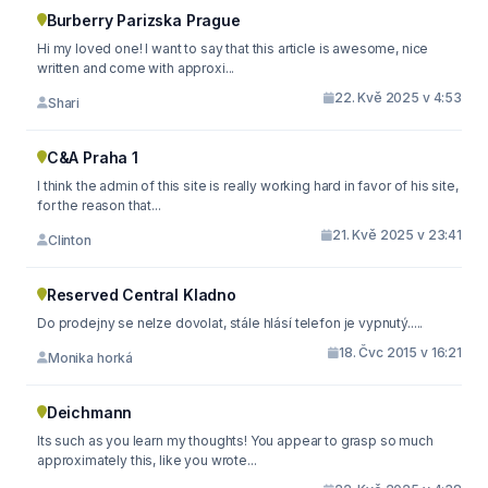
Burberry Parizska Prague
Hi my loved one! I want to say that this article is awesome, nice
written and come with approxi...
22. Kvě 2025 v 4:53
Shari
C&A Praha 1
I think the admin of this site is really working hard in favor of his site,
for the reason that...
21. Kvě 2025 v 23:41
Clinton
Reserved Central Kladno
Do prodejny se nelze dovolat, stále hlásí telefon je vypnutý.....
18. Čvc 2015 v 16:21
Monika horká
Deichmann
Its such as you learn my thoughts! You appear to grasp so much
approximately this, like you wrote...