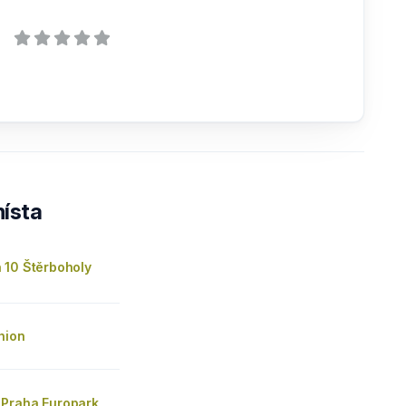
ísta
 10 Štěrboholy
hion
Praha Europark