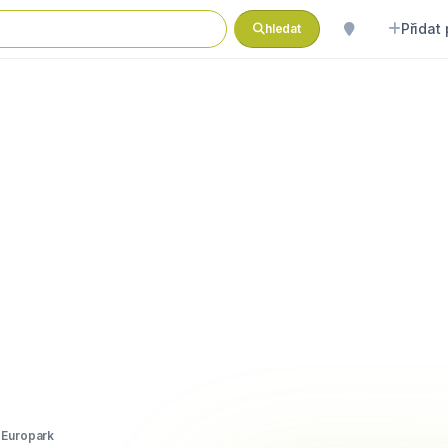
Přidat
hledat
 Europark