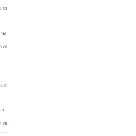
4:53
nál.
0:26
16:21
 so
4:38