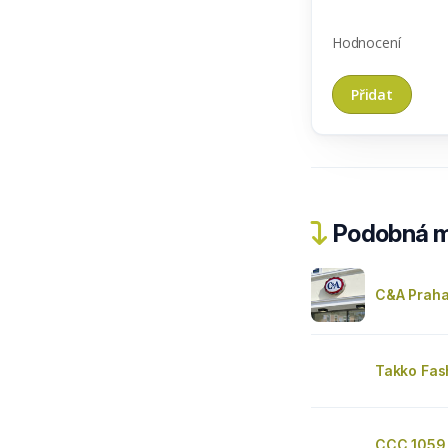
Hodnocení
Podobná m
C&A Praha
Takko Fas
CCC 1059 