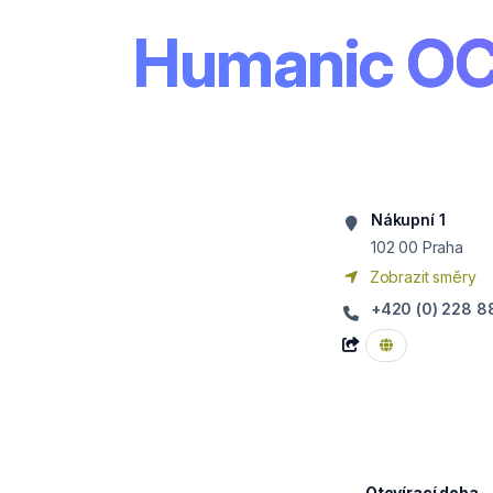
Humanic OC
Nákupní 1
102 00
Praha
Zobrazit směry
+420 (0) 228 8
Otevírací doba