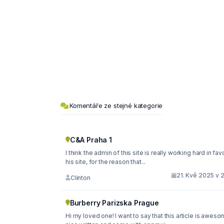
Komentáře ze stejné kategorie
C&A Praha 1
I think the admin of this site is really working hard in favor of
his site, for the reason that...
21. Kvě 2025 v 
Clinton
Burberry Parizska Prague
Hi my loved one! I want to say that this article is aweso