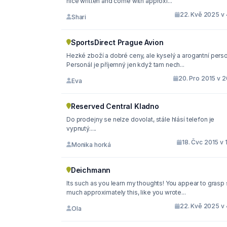
nice written and come with approxi...
22. Kvě 2025 v 
Shari
SportsDirect Prague Avion
Hezké zboží a dobré ceny, ale kyselý a arogantní perso
Personál je příjemný jen když tam nech...
20. Pro 2015 v 2
Eva
Reserved Central Kladno
Do prodejny se nelze dovolat, stále hlásí telefon je
vypnutý.....
18. Čvc 2015 v 
Monika horká
Deichmann
Its such as you learn my thoughts! You appear to grasp
much approximately this, like you wrote...
22. Kvě 2025 v 
Ola