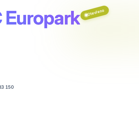
 Europark
Otevřeno
83 150