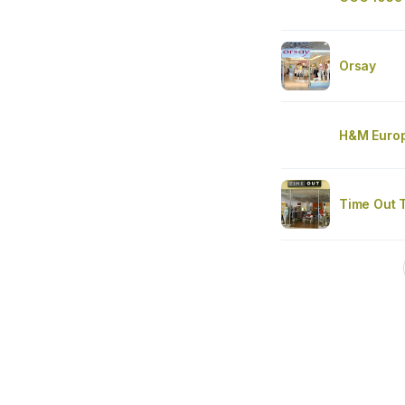
Orsay
H&M Euro
Time Out