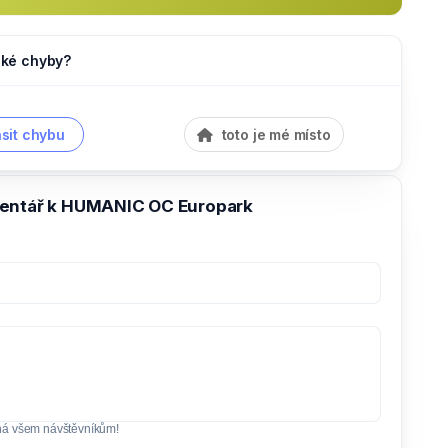
jaké chyby?
sit chybu
toto je mé místo
entář k HUMANIC OC Europark
ná všem návštěvníkům!