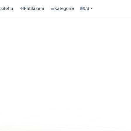
 polohu
Příhlášení
Kategorie
CS