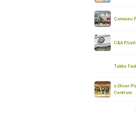
Camaieu 
C&A Plzeň
Takko Fas
s.Oliver P
Centrum