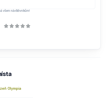
ná všem návštěvníkům!
ísta
lzeň Olympia