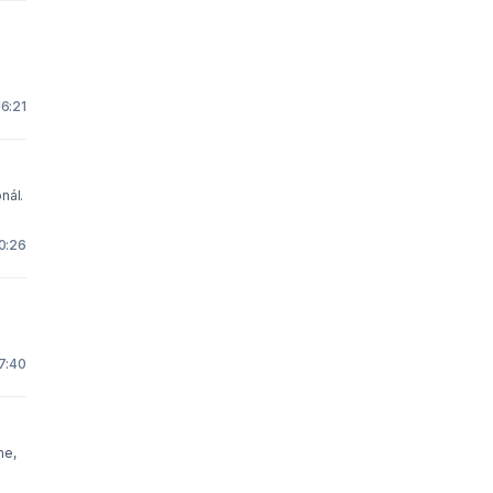
16:21
nál.
0:26
7:40
me,