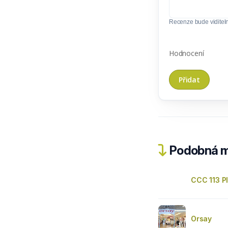
Recenze bude viditel
Hodnocení
Podobná m
CCC 113 P
Orsay