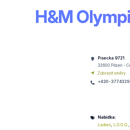
H&M Olympi
Pisecka 9721
32600
Pilzen - C
Zobrazit směry
+420-3774329
Nabídka:
Ladies
,
L.O.G.G.