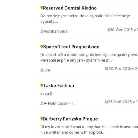
Reserved Central Kladno
Do prodejny se nelze dovolat, stále hlásí telefon je
vypnutý.....
18. Čvc 2015 v 
Monika horká
SportsDirect Prague Avion
Hezké zboží a dobré ceny, ale kyselý a arogantní perso
Personál je příjemný jen když tam nech...
20. Pro 2015 v 2
Eva
Takko Fashion
xvcnr0
25. Kvě 2025 v 1
📯 Notification- T...
Burberry Parizska Prague
Hi my loved one! I want to say that this article is aweso
nice written and come with approxi...