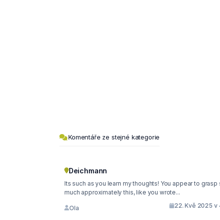
Komentáře ze stejné kategorie
Deichmann
Its such as you learn my thoughts! You appear to grasp
much approximately this, like you wrote...
22. Kvě 2025 v 
Ola