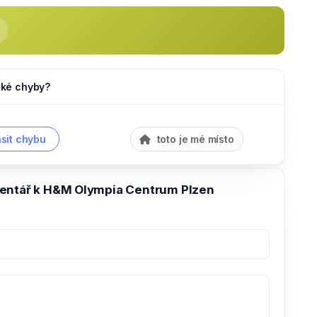
jaké chyby?
sit chybu
toto je mé místo
entář k H&M Olympia Centrum Plzen