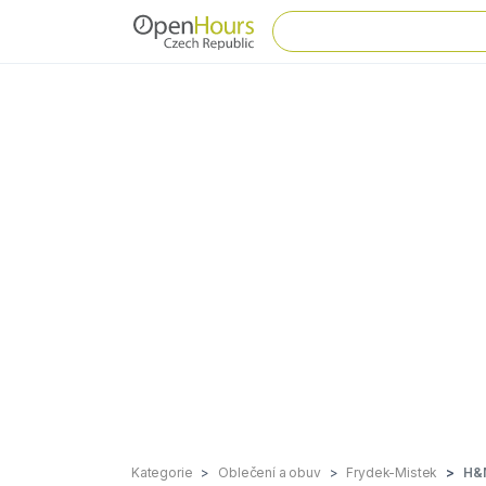
Kategorie
Oblečení a obuv
Frydek-Mistek
H&