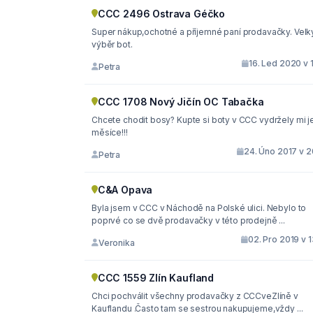
CCC 2496 Ostrava Géčko
Super nákup,ochotné a příjemné paní prodavačky. Velk
výběr bot.
16. Led 2020 v 
Petra
CCC 1708 Nový Jičín OC Tabačka
Chcete chodit bosy? Kupte si boty v CCC vydržely mi j
měsíce!!!
24. Úno 2017 v 2
Petra
C&A Opava
Byla jsem v CCC v Náchodě na Polské ulici. Nebylo to
poprvé co se dvě prodavačky v této prodejně ...
02. Pro 2019 v 
Veronika
CCC 1559 Zlín Kaufland
Chci pochválit všechny prodavačky z CCCveZlíně v
Kauflandu .Často tam se sestrou nakupujeme,vždy ...