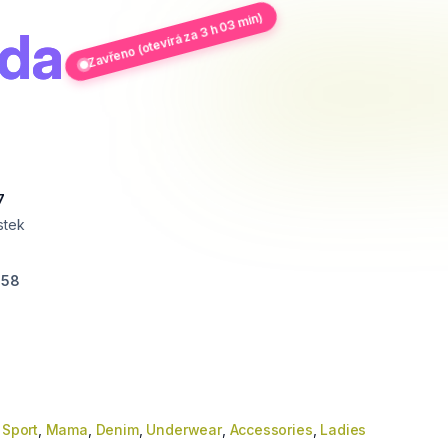
Zavřeno (otevírá za 3 h 03 min)
da
7
stek
058
,
Sport
,
Mama
,
Denim
,
Underwear
,
Accessories
,
Ladies