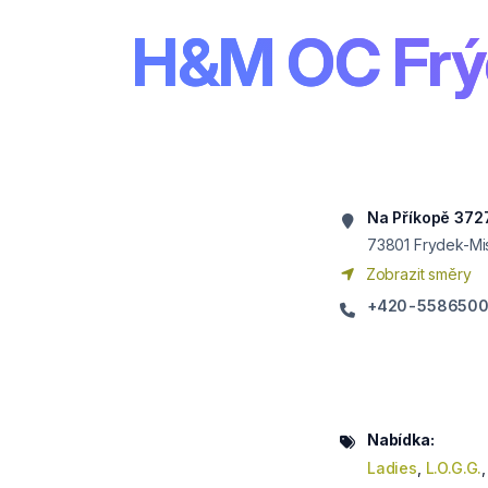
H&M OC Frý
Na Příkopě 372
73801
Frydek-Mi
Zobrazit směry
+420-558650
Nabídka:
Ladies
,
L.O.G.G.