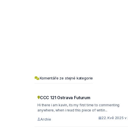
Komentáře ze stejné kategorie
CCC 121 Ostrava Futurum
Hi there i am kavin, its my first time to commenting
anywhere, when i read this piece of writin...
22. Kvě 2025 v 
Archie