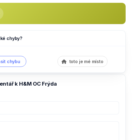
jaké chyby?
sit chybu
toto je mé místo
entář k H&M OC Frýda