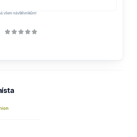
ná všem návštěvníkům!
ísta
hion