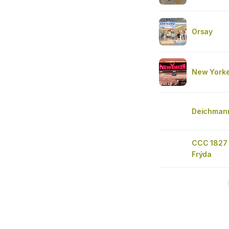
Orsay
New Yorke
Deichman
CCC 1827 
Frýda