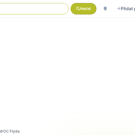
Přidat
hledat
M OC Frýda