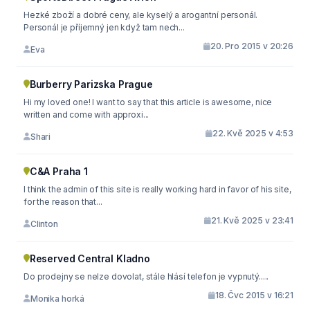
Hezké zboží a dobré ceny, ale kyselý a arogantní personál.
Personál je příjemný jen když tam nech...
20. Pro 2015 v 20:26
Eva
Burberry Parizska Prague
Hi my loved one! I want to say that this article is awesome, nice
written and come with approxi...
22. Kvě 2025 v 4:53
Shari
C&A Praha 1
I think the admin of this site is really working hard in favor of his site,
for the reason that...
21. Kvě 2025 v 23:41
Clinton
Reserved Central Kladno
Do prodejny se nelze dovolat, stále hlásí telefon je vypnutý.....
18. Čvc 2015 v 16:21
Monika horká