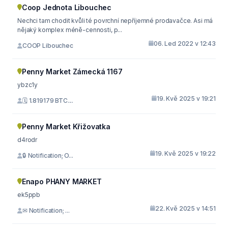
Coop Jednota Libouchec
Nechci tam chodit kvůli té povrchní nepříjemné prodavačce. Asi má
nějaký komplex méně-cennosti, p...
06. Led 2022 v 12:43
COOP Libouchec
Penny Market Zámecká 1167
ybzc1y
19. Kvě 2025 v 19:21
🗓 1.819179 BTC....
Penny Market Křižovatka
d4rodr
19. Kvě 2025 v 19:22
🔒 Notification; O...
Enapo PHANY MARKET
ek5ppb
22. Kvě 2025 v 14:51
✉ Notification; ...