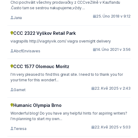
Chci pochválit všechny prodavačky z CCCveZlíně v Kauflandu
.Často tam se sestrou nakupujeme,vždy ...
25. Úno 2018 v 9:12
Jana
CCC 2322 Vyškov Retail Park
viagrapills http://viagriyvik.com/ viagra overnight delivery
14. Úno 2021 v 3:56
AbcfEnvisaves
CCC 1577 Olomouc Moritz
I'm very pleased to find this great site. I need to to thank you for
your time for this wonderf...
22. Kvě 2025 v 2:43
Garnet
Humanic Olympia Brno
Wonderful blog! Do you have any helpful hints for aspiring writers?
I'm planning to start my own...
22. Kvě 2025 v 5:03
Teresa