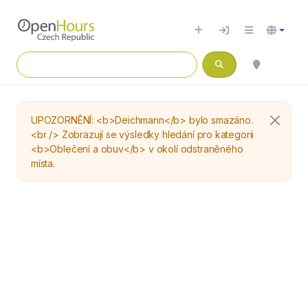
UPOZORNĚNÍ: <b>Deichmann</b> bylo smazáno.
<br /> Zobrazují se výsledky hledání pro kategorii
<b>Oblečení a obuv</b> v okolí odstraněného
místa.