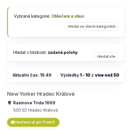
Vybraná kategorie:
Oblečení a obuv
Hledat ve všech kategoriích
Hledat v blízkosti:
zadané polohy
.
Hledat vše
Aktuální čas: 19:49
Výsledky
1 - 10
z
více než 50
New Yorker Hradec Králové
Rasinova Trida 1669
500 02
Hradec Králové
Otevřeno už jen 11 min!!!