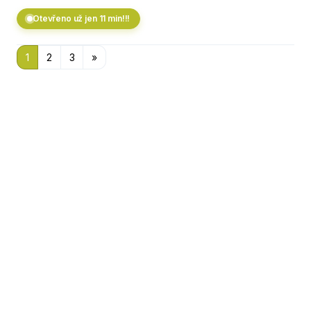
Otevřeno už jen 11 min!!!
1
2
3
»