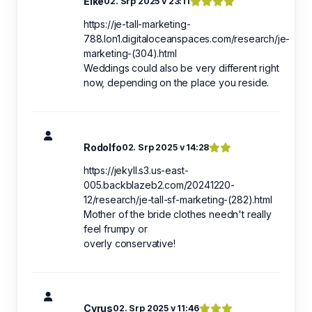
Elke
02. Srp 2025 v 23:11
https://je-tall-marketing-
788.lon1.digitaloceanspaces.com/research/je-
marketing-(304).html
Weddings could also be very different right
now, depending on the place you reside.
Rodolfo
02. Srp 2025 v 14:28
https://jekyll.s3.us-east-
005.backblazeb2.com/20241220-
12/research/je-tall-sf-marketing-(282).html
Mother of the bride clothes needn't really
feel frumpy or
overly conservative!
Cyrus
02. Srp 2025 v 11:46