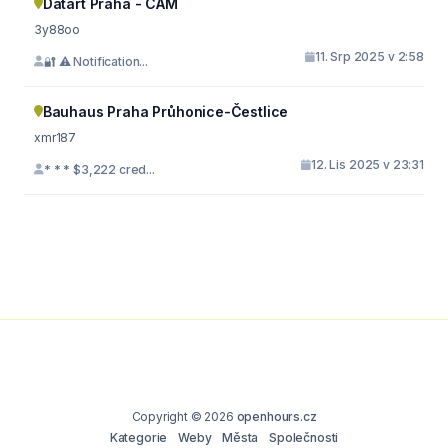
Datart Praha - CÄM
3y88oo
11. Srp 2025 v 2:58
🔐 ⚠️ Notification...
Bauhaus Praha Průhonice-Čestlice
xmr187
12. Lis 2025 v 23:31
* * * $3,222 cred...
Copyright © 2026
openhours.cz
Kategorie
Weby
Města
Společnosti