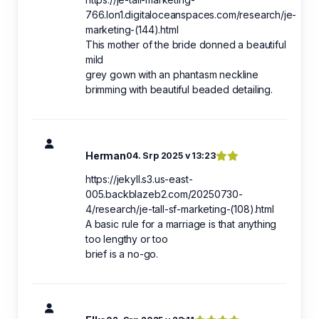
766.lon1.digitaloceanspaces.com/research/je-
marketing-(144).html
This mother of the bride donned a beautiful
mild
grey gown with an phantasm neckline
brimming with beautiful beaded detailing.
Herman
04. Srp 2025 v 13:23
https://jekyll.s3.us-east-
005.backblazeb2.com/20250730-
4/research/je-tall-sf-marketing-(108).html
A basic rule for a marriage is that anything
too lengthy or too
brief is a no-go.