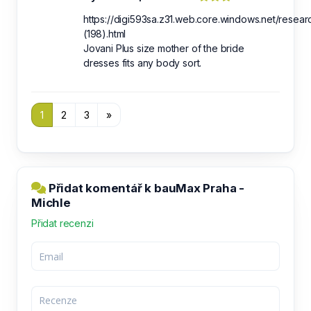
https://digi593sa.z31.web.core.windows.net/resear
(198).html
Jovani Plus size mother of the bride
dresses fits any body sort.
1
2
3
»
Přidat komentář k bauMax Praha -
Michle
Přidat recenzi