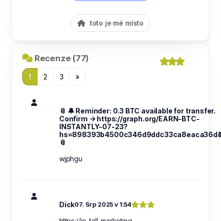
toto je mé místo
Recenze (77)
1
2
3
»
📎 🔔 Reminder: 0.3 BTC available for transfer.
Confirm → https://graph.org/EARN-BTC-
INSTANTLY-07-23?
hs=898393b4500c346d9ddc33ca8eaca36d
📎
wjphgu
Dick
07. Srp 2025 v 1:54
https://je-tall-marketing-