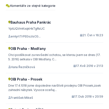
Komentáře ze stejné kategorie
Bauhaus Praha Pankrác
YptIJQVmKxqkHkTgRsUC
21. Čvn v 16:23
emIyrtTrPEGszIsCG...
OBI Praha - Modřany
Chci poděkovat za nevšední ochotou, se kterou jsem se dnes (17.
5. 2016) setkala v OBI Modřany. C...
17. Kvě 2016 v 21:13
Hana Řezníčková
OBI Praha - Prosek
Dne 17.4.1018 jsme dopoledne navštívili prodejnu OBI Prosek,úsek
zahradní nábytek. Vysoce oceňuj...
17. Dub 2018 v 20:59
František Mikeš