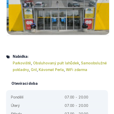
Nabídka:
Parkoviště
,
Obsluhovaný pult lahůdek
,
Samoobslužné
pokladny
,
Gril
,
Kávomat Perla
,
WiFi zdarma
Otevírací doba
Pondělí
07.00 - 20.00
Úterý
07.00 - 20.00
Středa
07.00 - 20.00