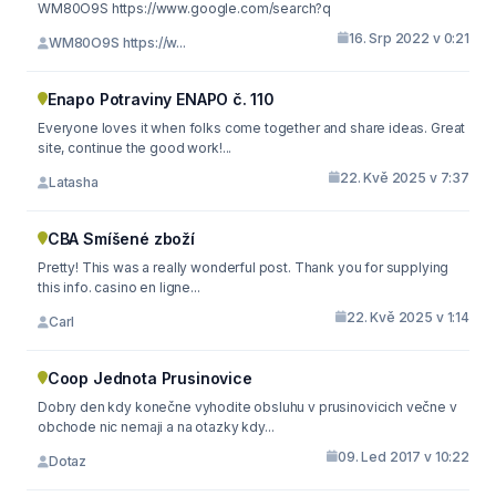
WM80O9S https://www.google.com/search?q
16. Srp 2022 v 0:21
WM80O9S https://w...
Enapo Potraviny ENAPO č. 110
Everyone loves it when folks come together and share ideas. Great
site, continue the good work!...
22. Kvě 2025 v 7:37
Latasha
CBA Smíšené zboží
Pretty! This was a really wonderful post. Thank you for supplying
this info. casino en ligne...
22. Kvě 2025 v 1:14
Carl
Coop Jednota Prusinovice
Dobry den kdy konečne vyhodite obsluhu v prusinovicich večne v
obchode nic nemaji a na otazky kdy...
09. Led 2017 v 10:22
Dotaz