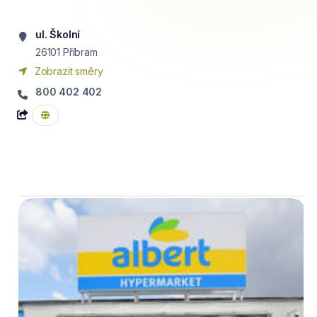
ul. Školní
26101
Příbram
Zobrazit směry
800 402 402