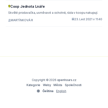
Coop Jednota Lnáře
Skvělé prodavačka, usměvavé a ochotné, ráda v koopu nakupují.
23. Led 2021 v 11:40
MARTÍNKOVÁ R
Copyright © 2026
openhours.cz
Kategorie
Weby
Města
Společnosti
Čeština
English