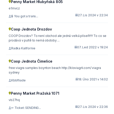
Penny Market Hlubyňská 805
e1mvcz
27. Lis 2024 v 22:34
🔒 You got a trans...
Coop Jednota Drozdov
COOP Drozdov? To není obchod ale jedná velká plíseň!!!!! To co se
prodává v pultě to nemá obdoby ...
07. Led 2022 v 19:24
Radka Kalifornie
Coop Jednota Čimelice
free viagra samples boynton beach http://kloviagrli.com/ viagra
sydney
18. Úno 2021 v 14:02
Kbbfliade
Penny Market Pražská 1071
vb27hq
27. Lis 2024 v 22:36
✏ Ticket: SENDING...