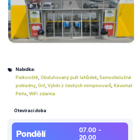
Nabídka:
Parkoviště
,
Obsluhovaný pult lahůdek
,
Samoobslužné
pokladny
,
Gril
,
Výběr z českých minipivovarů
,
Kávomat
Perla
,
WiFi zdarma
Otevírací doba
07.00 -
Pondělí
20.00