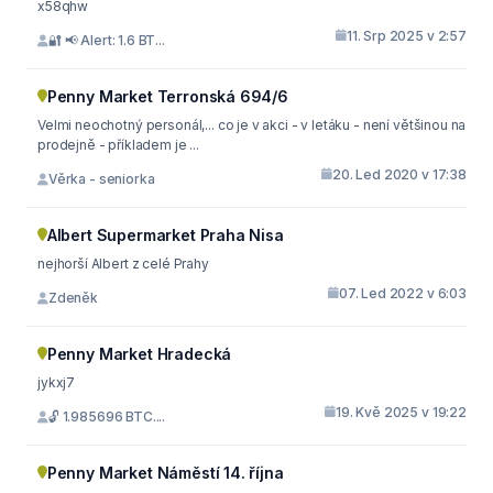
x58qhw
11. Srp 2025 v 2:57
🔐 📢 Alert: 1.6 BT...
Penny Market Terronská 694/6
Velmi neochotný personál,... co je v akci - v letáku - není většinou na
prodejně - příkladem je ...
20. Led 2020 v 17:38
Věrka - seniorka
Albert Supermarket Praha Nisa
nejhorší Albert z celé Prahy
07. Led 2022 v 6:03
Zdeněk
Penny Market Hradecká
jykxj7
19. Kvě 2025 v 19:22
🔓 1.985696 BTC....
Penny Market Náměstí 14. října