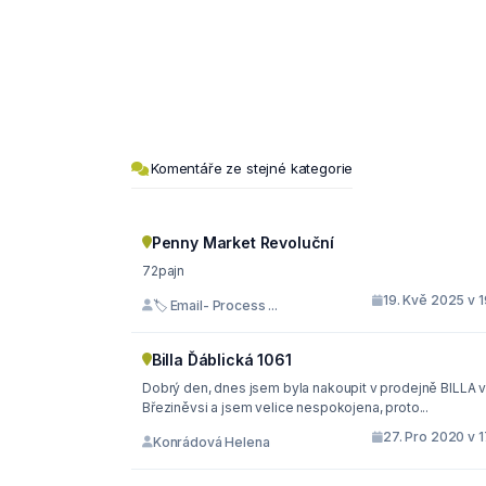
Komentáře ze stejné kategorie
Penny Market Revoluční
72pajn
19. Kvě 2025 v 
🏷 Email- Process ...
Billa Ďáblická 1061
Dobrý den, dnes jsem byla nakoupit v prodejně BILLA 
Březiněvsi a jsem velice nespokojena, proto...
27. Pro 2020 v 
Konrádová Helena