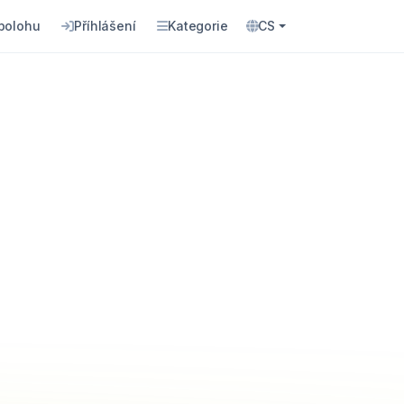
 polohu
Příhlášení
Kategorie
CS