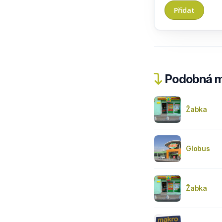
Podobná m
Žabka
Globus
Žabka