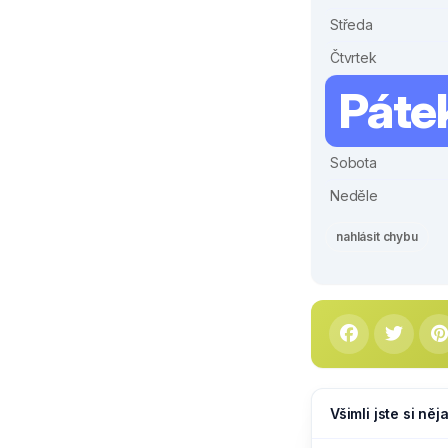
Středa
Čtvrtek
Páte
Sobota
Neděle
nahlásit chybu
Všimli jste si ně