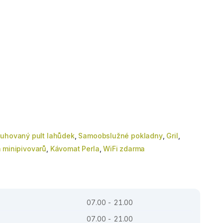
uhovaný pult lahůdek
,
Samoobslužné pokladny
,
Gril
,
 minipivovarů
,
Kávomat Perla
,
WiFi zdarma
07.00 - 21.00
07.00 - 21.00