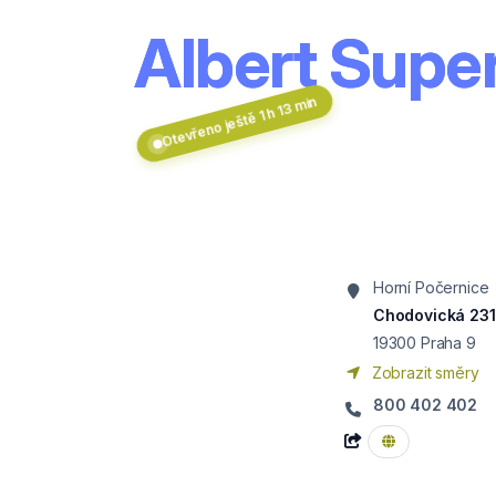
Albert Supe
Otevřeno ještě 1 h 13 min
Horní Počernice
Chodovická 231
19300
Praha 9
Zobrazit směry
800 402 402