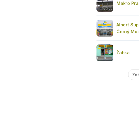
Makro Pra
Albert Su
Černý Mos
Žabka
Zob