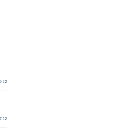
19:22
v
17:22