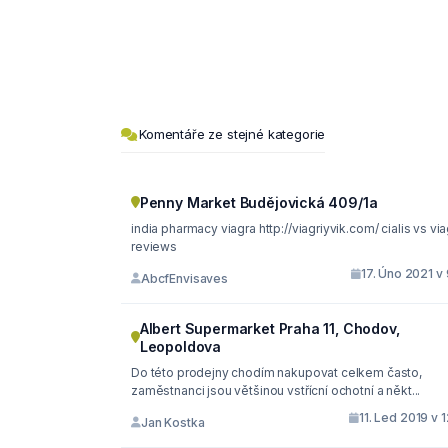
Komentáře ze stejné kategorie
Penny Market Budějovická 409/1a
india pharmacy viagra http://viagriyvik.com/ cialis vs viagra
reviews
17. Úno 2021 v
AbcfEnvisaves
Albert Supermarket Praha 11, Chodov,
Leopoldova
Do této prodejny chodím nakupovat celkem často,
zaměstnanci jsou většinou vstřícní ochotní a někt...
11. Led 2019 v 
Jan Kostka