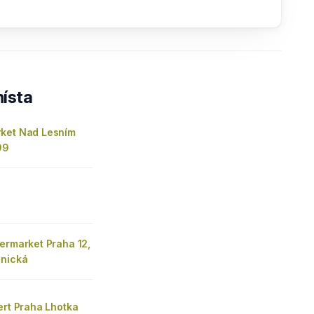
ísta
ket Nad Lesním
99
ermarket Praha 12,
snická
ert Praha Lhotka