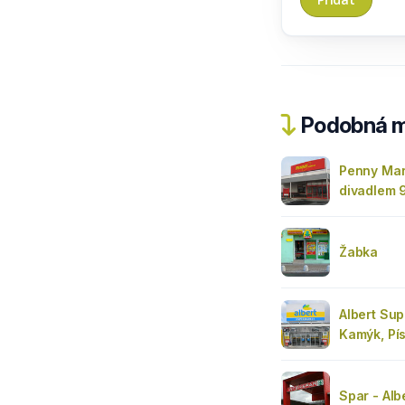
Podobná m
Penny Mar
divadlem 
Žabka
Albert Sup
Kamýk, Pí
Spar - Alb