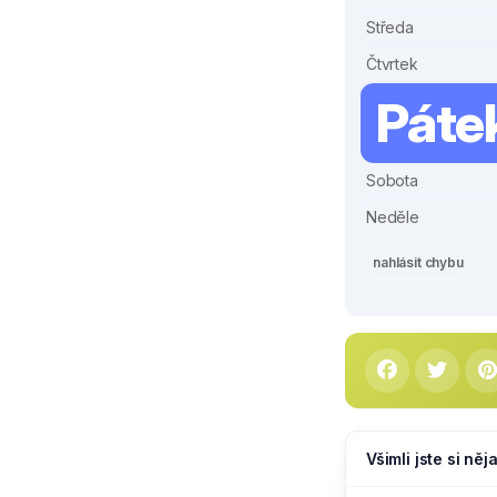
Středa
Čtvrtek
Páte
Sobota
Neděle
nahlásit chybu
Všimli jste si ně