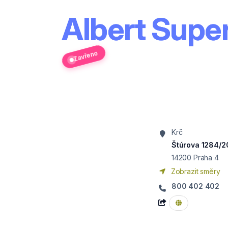
Albert Super
Zavřeno
Krč
Štúrova 1284/2
14200
Praha 4
Zobrazit směry
800 402 402