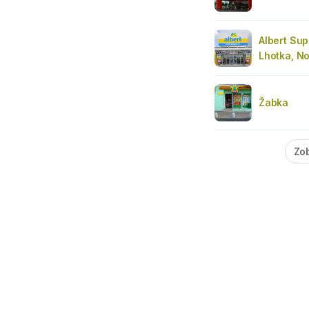
Albert Su
Lhotka, N
Žabka
Zob