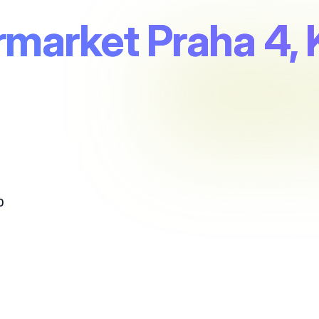
market Praha 4, 
0