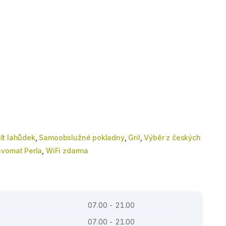
lt lahůdek
,
Samoobslužné pokladny
,
Gril
,
Výběr z českých
vomat Perla
,
WiFi zdarma
07.00 - 21.00
07.00 - 21.00