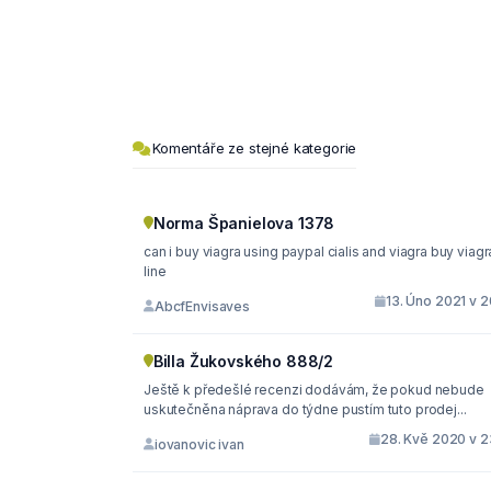
Komentáře ze stejné kategorie
Norma Španielova 1378
can i buy viagra using paypal cialis and viagra buy viagra on
line
13. Úno 2021 v 2
AbcfEnvisaves
Billa Žukovského 888/2
Ještě k předešlé recenzi dodávám, že pokud nebude
uskutečněna náprava do týdne pustím tuto prodej...
28. Kvě 2020 v 2
iovanovic ivan