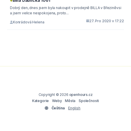
Billa Ďáblická 1061
Dobrý den, dnes jsem byla nakoupit v prodejně BILLA v Březiněvsi
a jsem velice nespokojena, proto...
27. Pro 2020 v 17:22
Konrádová Helena
Copyright © 2026
openhours.cz
Kategorie
Weby
Města
Společnosti
Čeština
English