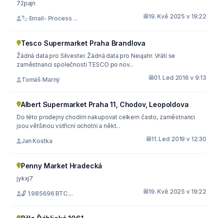
72pajn
19. Kvě 2025 v 19:22
🏷 Email- Process ...
Tesco Supermarket Praha Brandlova
Žádná data pro Silvester. Žádná data pro Neujahr. Vrátí se
zaměstnanci společnosti TESCO po nov...
01. Led 2016 v 9:13
Tomáš Marný
Albert Supermarket Praha 11, Chodov, Leopoldova
Do této prodejny chodím nakupovat celkem často, zaměstnanci
jsou většinou vstřícní ochotní a někt...
11. Led 2019 v 12:30
Jan Kostka
Penny Market Hradecká
jykxj7
19. Kvě 2025 v 19:22
🔓 1.985696 BTC....