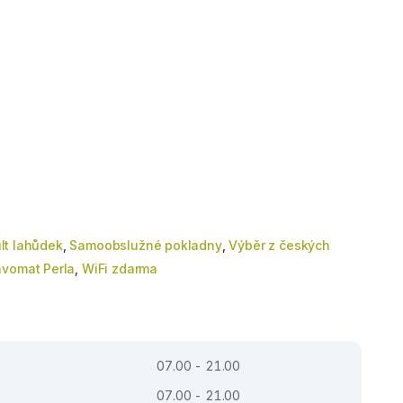
lt lahůdek
,
Samoobslužné pokladny
,
Výběr z českých
vomat Perla
,
WiFi zdarma
07.00 - 21.00
07.00 - 21.00