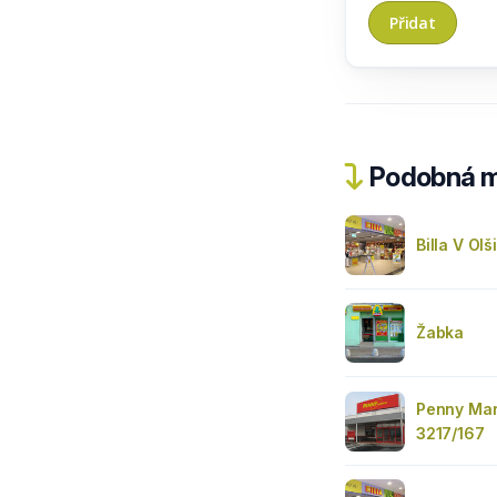
Podobná m
Billa V Ol
Žabka
Penny Mar
3217/167