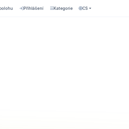
 polohu
Příhlášení
Kategorie
CS