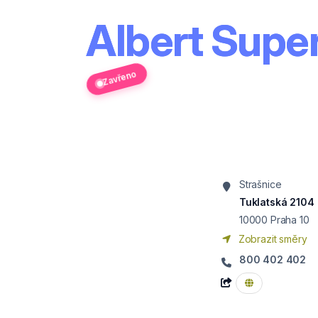
Albert Super
Zavřeno
Strašnice
Tuklatská 2104
10000
Praha 10
Zobrazit směry
800 402 402