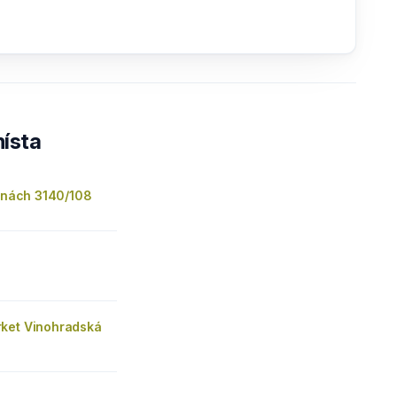
ísta
šinách 3140/108
ket Vinohradská