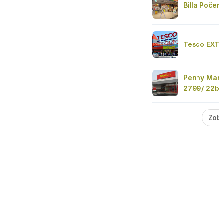
Billa Poče
Tesco EXT
Penny Mar
2799/ 22b
Zob