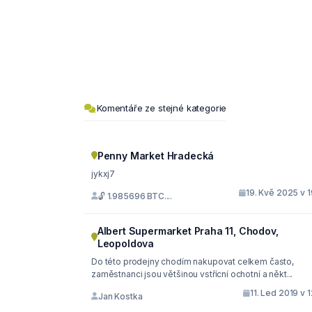
Komentáře ze stejné kategorie
Penny Market Hradecká
jykxj7
19. Kvě 2025 v 
🔓 1.985696 BTC....
Albert Supermarket Praha 11, Chodov,
Leopoldova
Do této prodejny chodím nakupovat celkem často,
zaměstnanci jsou většinou vstřícní ochotní a někt...
11. Led 2019 v 
Jan Kostka