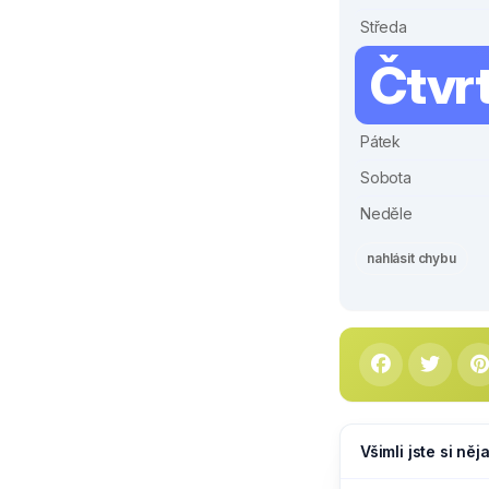
Středa
Čtvr
Pátek
Sobota
Neděle
nahlásit chybu
Všimli jste si ně