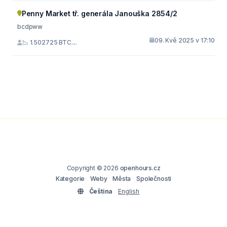
Penny Market tř. generála Janouška 2854/2
bcdpww
09. Kvě 2025 v 17:10
📉 1.502725 BTC....
Copyright © 2026
openhours.cz
Kategorie
Weby
Města
Společnosti
Čeština
English