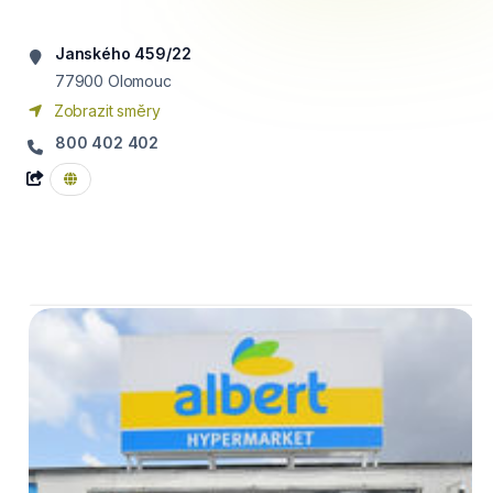
Janského 459/22
77900
Olomouc
Zobrazit směry
800 402 402