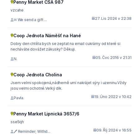
Penny Market ČSA 987
vzcahe
27. Lis 2024 v 22:38
✉ We send a gift ...
Coop Jednota Náměšť na Hané
Dobry den chtěla bych se zeptat na email cukrárny od které si
necháváte dovážet zákusky? Děkuji.
05. Čvc 2016 v 21:31
N.
Coop Jednota Cholina
Jsem velmi spokojená,nádherně umí nakrájet sýry i uzeninu.Vždy
jsou velmi ochotné.Velký dík.
19. Úno 2022 v 10:42
Pavla.
Penny Market Lipnická 3657/6
sse5qh
09. Říj 2024 v 16:55
🖊 Reminder; Withd...