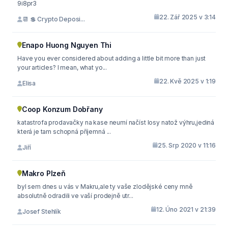
9i8pr3
22. Zář 2025 v 3:14
📆 💲 Crypto Deposi...
Enapo Huong Nguyen Thi
Have you ever considered about adding a little bit more than just
your articles? I mean, what yo...
22. Kvě 2025 v 1:19
Elisa
Coop Konzum Dobřany
katastrofa prodavačky na kase neumí načíst losy natož výhru,jediná
která je tam schopná příjemná ...
25. Srp 2020 v 11:16
Jiří
Makro Plzeň
byl sem dnes u vás v Makru,ale ty vaše zlodějské ceny mně
absolutně odradili ve vaší prodejně utr...
12. Úno 2021 v 21:39
Josef Stehlík