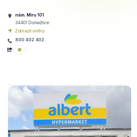
nám. Míru 101
34401
Domažlice
Zobrazit směry
800 402 402