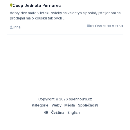
Coop Jednota Pernarec
dobry den mate v letaku svicky na valentyn a poslaly jste jenom na
prodejnu malo kousku tak bych ...
01. Úno 2018 v 11:53
jirina
Copyright © 2026
openhours.cz
Kategorie
Weby
Města
Společnosti
Čeština
English