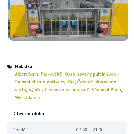
Nabídka:
Albert Scan
,
Parkoviště
,
Obsluhovaný pult lahůdek
,
Samoobslužné pokladny
,
Gril
,
Čerstvě připravené
sushi
,
Výběr z českých minipivovarů
,
Kávomat Perla
,
WiFi zdarma
Otevírací doba
Pondělí
07.00 - 21.00