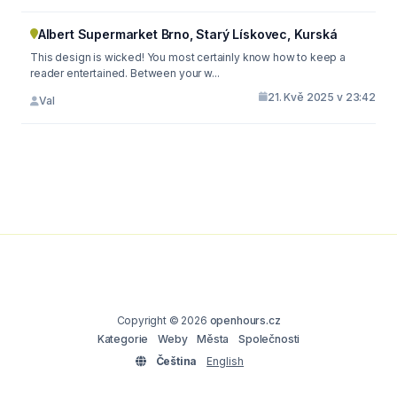
Albert Supermarket Brno, Starý Lískovec, Kurská
This design is wicked! You most certainly know how to keep a
reader entertained. Between your w...
21. Kvě 2025 v 23:42
Val
Copyright © 2026
openhours.cz
Kategorie
Weby
Města
Společnosti
Čeština
English