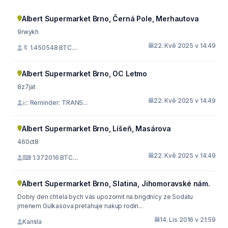
Albert Supermarket Brno, Černá Pole, Merhautova
9rwykh
22. Kvě 2025 v 14:49
🔖 1.450548 BTC....
Albert Supermarket Brno, OC Letmo
8z7jat
22. Kvě 2025 v 14:49
📈 Reminder: TRANS...
Albert Supermarket Brno, Líšeň, Masárova
460ct8
22. Kvě 2025 v 14:49
⌨ 1.372016 BTC....
Albert Supermarket Brno, Slatina, Jihomoravské nám.
Dobry den chtela bych vas upozornit na brigdnicy ze Sodatu
jmenem Gulkasova pretahuje nakup rodin...
14. Lis 2016 v 21:59
Kamila