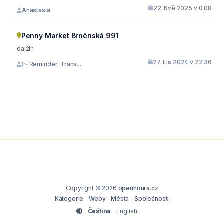
22. Kvě 2025 v 0:08
Anastasia
Penny Market Brněnská 991
oaj2lh
27. Lis 2024 v 22:36
📉 Reminder: Trans...
Copyright © 2026
openhours.cz
Kategorie
Weby
Města
Společnosti
Čeština
English