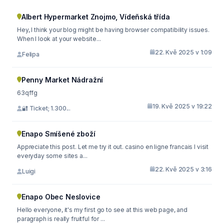
Albert Hypermarket Znojmo, Vídeňská třída
Hey, I think your blog might be having browser compatibility issues.
When I look at your website...
22. Kvě 2025 v 1:09
Felipa
Penny Market Nádražní
63qffg
19. Kvě 2025 v 19:22
🔐 Ticket; 1.300...
Enapo Smíšené zboží
Appreciate this post. Let me try it out. casino en ligne francais I visit
everyday some sites a...
22. Kvě 2025 v 3:16
Luigi
Enapo Obec Neslovice
Hello everyone, it's my first go to see at this web page, and
paragraph is really fruitful for ...