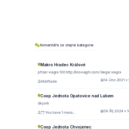
Komentáře ze stejné kategorie
Makro Hradec Králové
pfizer viagra 100 http://kloviagrli.com/ illegal viagra
14. Úno 2021 v
Kbbfliade
Coop Jednota Opatovice nad Labem
dkyx4i
09. Říj 2024 v 
🗂 You have 1 mess...
Coop Jednota Chvojenec