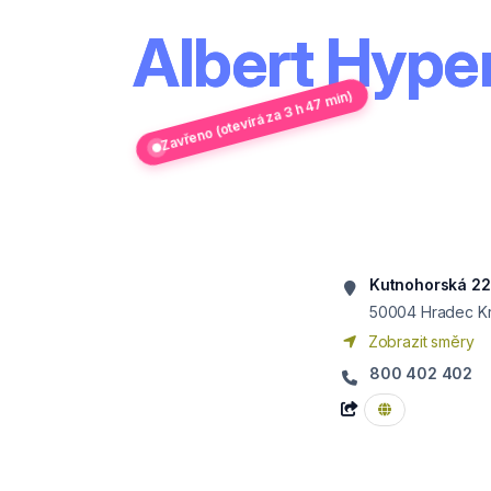
Albert Hype
Zavřeno (otevírá za 3 h 47 min)
Kutnohorská 2
50004
Hradec K
Zobrazit směry
800 402 402